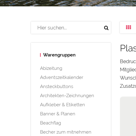
Pla
Warengruppen
Bedruck
Abizeitung
Mitglie
Adventszeitkalender
Wunsch 
Zusatzo
Ansteckbuttons
Architekten-Zeichnungen
Aufkleber & Etiketten
Banner & Planen
Beachflag
Becher zum mitnehmen